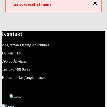
Stäng
Inga sökresultat funna
Kontakt
Anglerman Fishing Adventures
Dalgatan 146
796 30 Älvdalen
Tel: 070 798 05 88
E-post: micke@anglerman.se