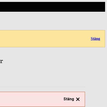
Stäng
ar
Stäng