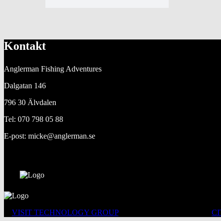
Kontakt
Anglerman Fishing Adventures
Dalgatan 146
796 30 Älvdalen
Tel: 070 798 05 88
E-post: micke@anglerman.se
©
VISIT TECHNOLOGY GROUP
ALL RIGHTS RESERVED
C