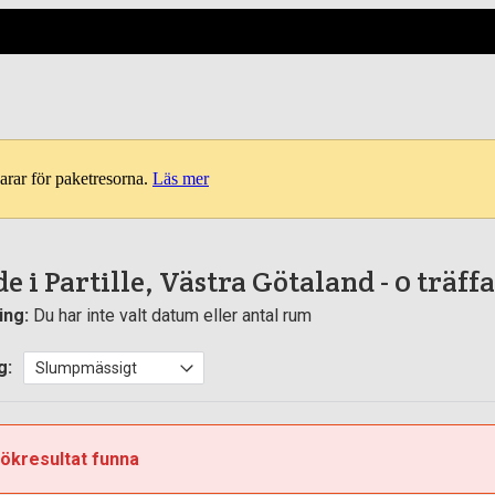
arar för paketresorna.
Läs mer
e i Partille, Västra Götaland
- 0 träff
ing:
Du har inte valt datum eller antal rum
g:
sökresultat funna