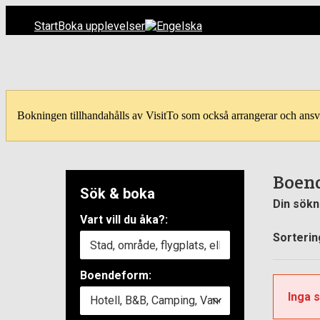
Start
Boka upplevelser
Bokningen tillhandahålls av VisitTo som också arrangerar och ansv
Boend
Sök & boka
Din sökn
Vart vill du åka?:
Sorterin
Boendeform:
Inga 