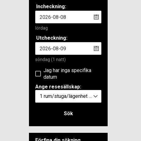
Incheckning:
lördag
Utcheckning:
söndag
(1 natt)
Jag har inga specifika
datum
Ange resesällskap:
1 rum/stuga/lägenhet
(2 personer)
Sök
Förfina din sökning